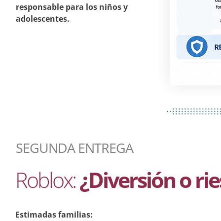
responsable para los niños y
adolescentes.
................
..................
................
SEGUNDA ENTREGA
Roblox:
¿Diversión o ri
Estimadas familias: