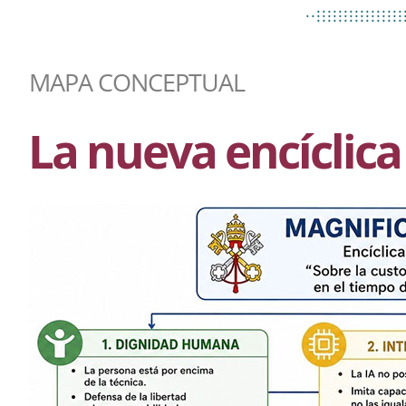
................
..................
................
MAPA CONCEPTUAL
La nueva encíclic