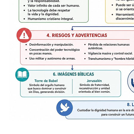
................