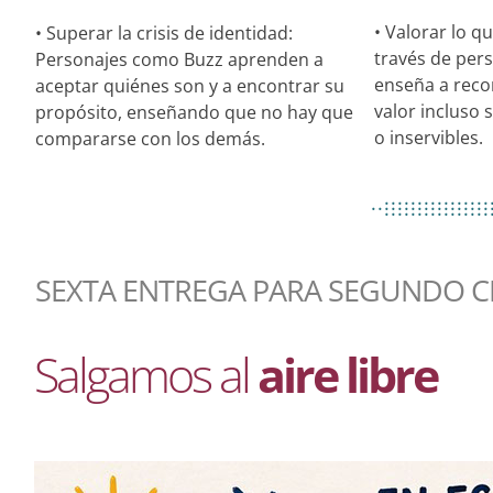
• Valorar lo q
• Superar la crisis de identidad:
través de per
Personajes como Buzz aprenden a
enseña a reco
aceptar quiénes son y a encontrar su
valor incluso 
propósito, enseñando que no hay que
o inservibles.
compararse con los demás.
................
..................
................
SEXTA ENTREGA PARA SEGUNDO C
Salgamos al
aire libre