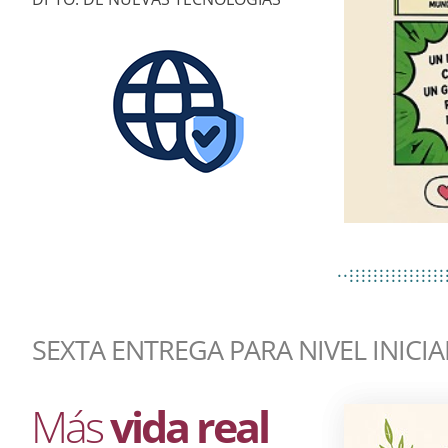
................
..................
................
SEXTA ENTREGA PARA NIVEL INICIA
Más
vida real