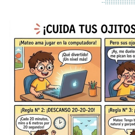
..................
................