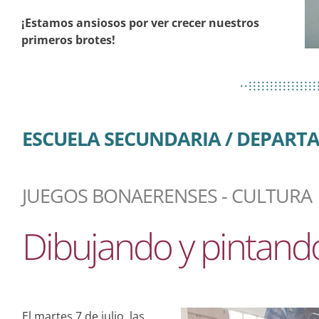
¡Estamos ansiosos por ver crecer nuestros
primeros brotes!
................
..................
................
ESCUELA SECUNDARIA / DEPART
JUEGOS BONAERENSES - CULTURA
Dibujando y pintan
El martes 7 de julio, las