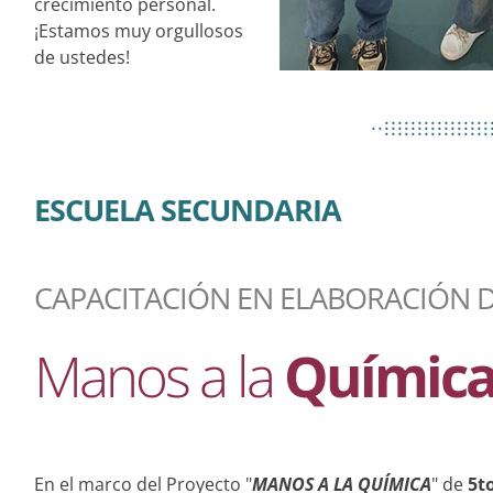
crecimiento personal.
¡Estamos muy orgullosos
de ustedes!
................
..................
................
ESCUELA SECUNDARIA
CAPACITACIÓN EN ELABORACIÓN D
Manos a la
Químic
En el marco del Proyecto "
MANOS A LA QUÍMICA
" de
5t