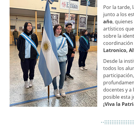
Por la tarde,
junto a los e
año
, quiene
artísticos que
sobre la ident
coordinación
Latronico, Al
Desde la insti
todos los alu
participació
profundament
docentes y a 
posible esta j
¡Viva la Patri
................
..................
................