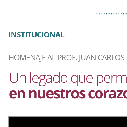
................
..................
................
INSTITUCIONAL
HOMENAJE AL PROF. JUAN CARLOS
Un legado que per
en nuestros coraz