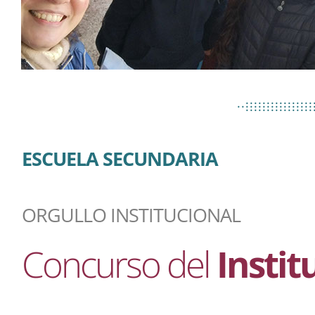
................
..................
................
ESCUELA SECUNDARIA
ORGULLO INSTITUCIONAL
Concurso del
Instit