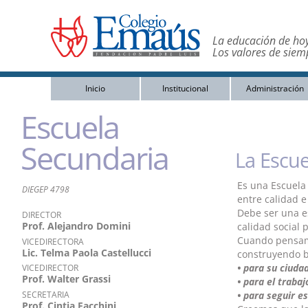
La educación de hoy
Los valores de siem
Inicio
Institucional
Administración
Escuela
Secundaria
La Escue
Es una Escuela 
DIEGEP 4798
entre calidad e
Debe ser una e
DIRECTOR
Prof. Alejandro Domini
calidad social 
Cuando pensamo
VICEDIRECTORA
Lic. Telma Paola Castellucci
construyendo br
• para su ciuda
VICEDIRECTOR
Prof. Walter Grassi
• para el trabaj
SECRETARIA
• para seguir e
Prof. Cintia Facchini