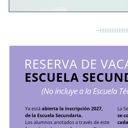
................
..................
................
RESERVA DE VAC
ESCUELA SECUN
(No incluye a la Escuela Té
Ya está
abierta la inscripción 2027,
La Se
de la Escuela Secundaria.
se c
Los alumnos anotados a través de este
cada