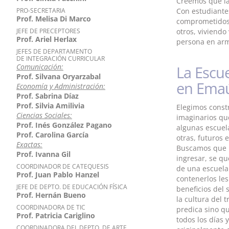
Creemos que la
PRO-SECRETARIA
Con estudiante
Prof. Melisa Di Marco
comprometidos 
JEFE DE PRECEPTORES
otros, viviendo
Prof. Ariel Herlax
persona en armó
JEFES DE DEPARTAMENTO
DE INTEGRACIÓN CURRICULAR
Comunicación:
La Escu
Prof. Silvana Oryarzabal
en Ema
Economía y Administración:
Prof. Sabrina Díaz
Prof. Silvia Amilivia
Elegimos const
Ciencias Sociales:
imaginarios qu
Prof. Inés González Pagano
algunas escuel
Prof. Carolina García
otras, futuros 
Exactas:
Buscamos que 
Prof. Ivanna Gil
ingresar, se q
COORDINADOR DE CATEQUESIS
de una escuel
Prof. Juan Pablo Hanzel
contenerlos les
JEFE DE DEPTO. DE EDUCACIÓN FÍSICA
beneficios del 
Prof. Hernán Bueno
la cultura del 
COORDINADORA DE TIC
predica sino qu
Prof. Patricia Cariglino
todos los días 
COORDINADORA DEL DEPTO. DE ARTE