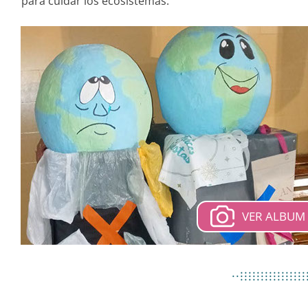
para cuidar los ecosistemas.
VER ALBUM
................
..................
................